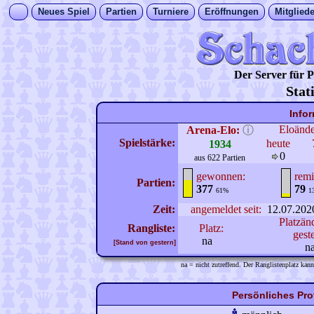
Neues Spiel
Partien
Turniere
Eröffnungen
Mitgliede
Der Server für
Stat
Info
Eloänd
Arena-Elo:
ⓘ
Spielstärke:
heute
1934
0
aus 622 Partien
gewonnen:
remi
Partien:
377
79
61%
1
Zeit:
angemeldet seit:
12.07.202
Platzän
Rangliste:
Platz:
gest
na
[Stand von gestern]
n
na = nicht zutreffend. Der Ranglistenplatz kann
Persönliches Prof