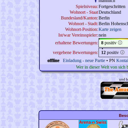
männlich
Spielniveau:
Fortgeschritten
Wohnort - Staat
Deutschland
Bundesland/Kanton:
Berlin
Wohnort - Stadt:
Berlin Hohensc
Wohnort-Position:
Karte zeigen
Ist/war Vereinsspieler:
nein
erhaltene Bewertungen:
8
positiv
🛈
vergebene Bewertungen:
12
positiv
🛈
offline
Einladung - neue Partie
• PN
Konta
Wer in dieser Welt von sich b
und 
Beso