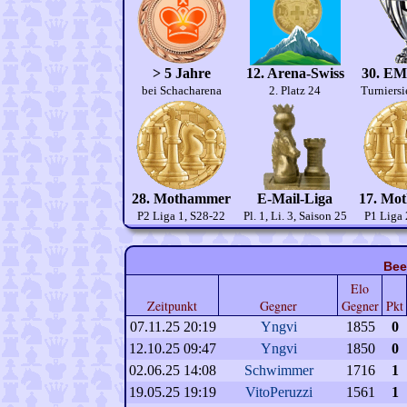
> 5 Jahre
12. Arena-Swiss
30. EM
bei Schacharena
2. Platz 24
Turniersi
28. Mothammer
E-Mail-Liga
17. Mo
P2 Liga 1, S28-22
Pl. 1, Li. 3, Saison 25
P1 Liga 
Bee
Elo
Zeitpunkt
Gegner
Gegner
Pkt
07.11.25 20:19
Yngvi
1855
0
12.10.25 09:47
Yngvi
1850
0
02.06.25 14:08
Schwimmer
1716
1
19.05.25 19:19
VitoPeruzzi
1561
1