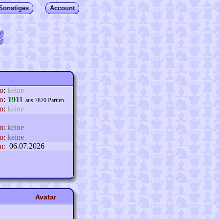
Sonstiges
Account
lo
:
keine
o
:
1911
aus 7820 Partien
o
:
keine
o:
keine
o:
keine
n:
06.07.2026
Avatar