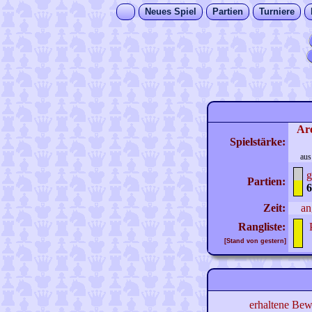
Neues Spiel
Partien
Turniere
Ar
Spielstärke:
aus
g
Partien:
6
Zeit:
an
Rangliste:
[Stand von gestern]
erhaltene Bew