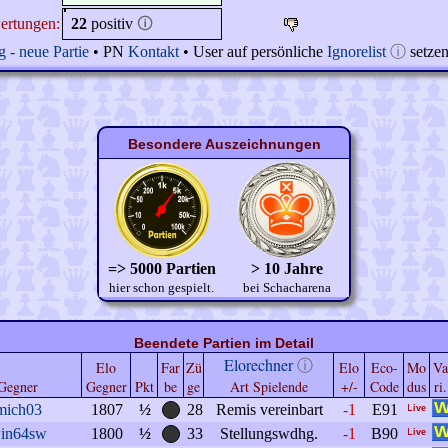
ertungen:
22
positiv
🛈
 - neue Partie
• PN
Kontakt
• User auf persönliche
Ignorelist
ⓘ
setze
Besondere Auszeichnungen
=> 5000 Partien
> 10 Jahre
hier schon gespielt.
bei Schacharena
Beendete Partien im Detail
Elorechner
ⓘ
Elo
Far
Zü
Elo
Eco-
Mo
Va
Gegner
Gegner
Pkt
be
ge
Art Spielende
+/-
Code
dus
ri.
mich03
1807
½
28
Remis vereinbart
-1
E91
in64sw
1800
½
33
Stellungswdhg.
-1
B90