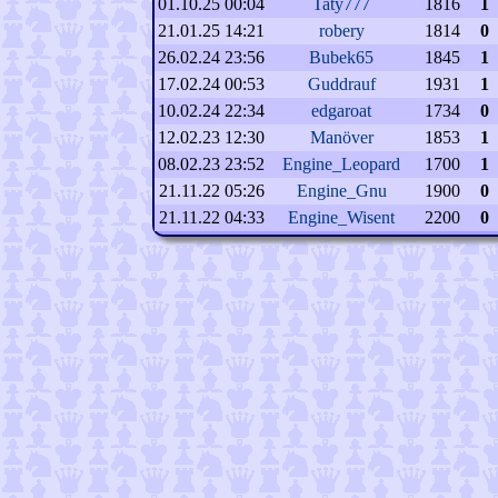
01.10.25 00:04
Taty777
1816
1
21.01.25 14:21
robery
1814
0
26.02.24 23:56
Bubek65
1845
1
17.02.24 00:53
Guddrauf
1931
1
10.02.24 22:34
edgaroat
1734
0
12.02.23 12:30
Manöver
1853
1
08.02.23 23:52
Engine_Leopard
1700
1
21.11.22 05:26
Engine_Gnu
1900
0
21.11.22 04:33
Engine_Wisent
2200
0