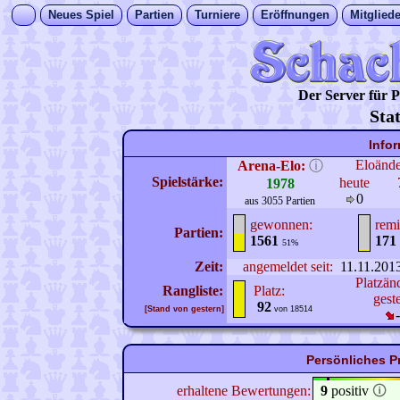
Neues Spiel
Partien
Turniere
Eröffnungen
Mitgliede
Der Server für
Sta
Info
Eloänd
Arena-Elo:
ⓘ
Spielstärke:
heute
1978
0
aus 3055 Partien
gewonnen:
remi
Partien:
1561
171
51%
Zeit:
angemeldet seit:
11.11.201
Platzän
Rangliste:
Platz:
gest
92
[Stand von gestern]
von 18514
Persönliches Pr
erhaltene Bewertungen:
9
positiv
🛈