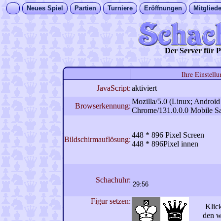
Neues Spiel
Partien
Turniere
Eröffnungen
Mitgliede
Der Server für
Ihre Einstell
JavaScript:
aktiviert
Mozilla/5.0 (Linux; Androi
Browserkennung:
Chrome/131.0.0.0 Mobile Sa
448 * 896 Pixel Screen
Bildschirmauflösung:
448 * 896Pixel innen
Schachuhr:
Figur setzen:
Klick
den w