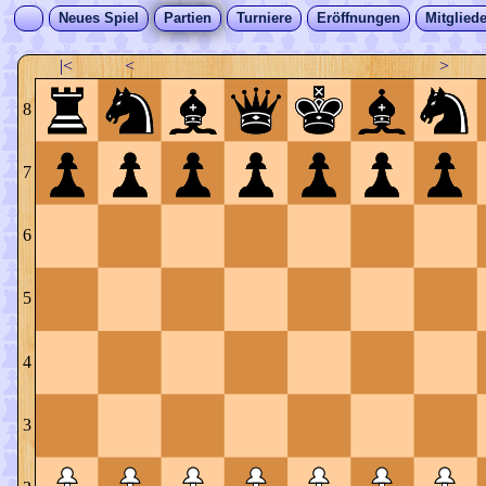
Neues Spiel
Partien
Turniere
Eröffnungen
Mitgliede
|<
<
>
8
7
6
5
4
3