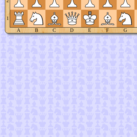
2
1
A
B
C
D
E
F
G