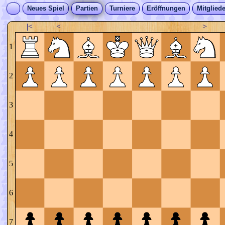
Neues Spiel
Partien
Turniere
Eröffnungen
Mitgliede
|<
<
>
1
2
3
4
5
6
7