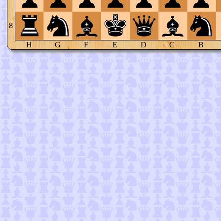
8
H
G
F
E
D
C
B