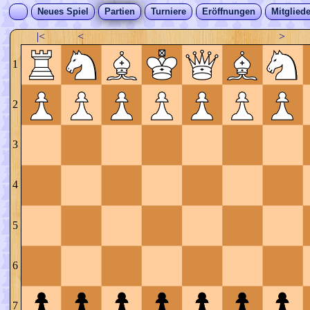
Neues Spiel
Partien
Turniere
Eröffnungen
Mitgliede
|<
<
>
1
2
3
4
5
6
7