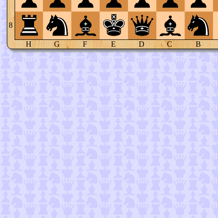
8
H
G
F
E
D
C
B