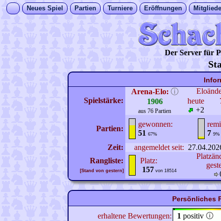
Neues Spiel
Partien
Turniere
Eröffnungen
Mitgliede
Der Server für
Sta
Info
Eloänd
Arena-Elo:
ⓘ
Spielstärke:
heute
1906
+2
aus 76 Partien
gewonnen:
remi
Partien:
51
7
67%
9%
Zeit:
angemeldet seit:
27.04.202
Platzän
Rangliste:
Platz:
gest
157
[Stand von gestern]
von 18514
Persönliches P
erhaltene Bewertungen:
1
positiv
🛈