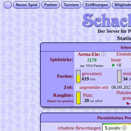
Neues Spiel
Partien
Turniere
Eröffnungen
Mitgliede
Der Server für
Stati
Info
Eloänd
Arena-Elo:
ⓘ
Spielstärke:
heute
2179
+8
aus 1014 Partien
gewonnen:
remi
Partien:
619
34
61%
3
Zeit:
angemeldet seit:
08.09.202
Platzän
Rangliste:
Platz:
gest
20
[Stand von gestern]
von 18514
Persönliches Pro
erhaltene Bewertungen:
5
positiv
🛈