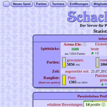
Neues Spiel
Partien
Turniere
Eröffnungen
Mitgliede
Der Server für
Statis
Info
Eloänd
Arena-Elo:
ⓘ
Spielstärke:
heute
1600
+1
aus 11824 Partien
gewonnen:
remi
Partien:
5856
106
50%
Zeit:
angemeldet seit:
21.07.201
Platzän
Rangliste:
Platz:
gest
1383
[Stand von gestern]
von 18514
+
Persönliches Pro
erhaltene Bewertungen:
14
positiv
🛈