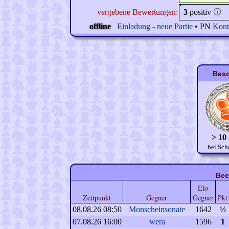
vergebene Bewertungen:
3
positiv
🛈
offline
Einladung - neue Partie
• PN
Kont
Beso
> 10
bei Sch
Bee
Elo
Zeitpunkt
Gegner
Gegner
Pkt
08.08.26 08:50
Monscheinsonate
1642
½
07.08.26 16:00
wera
1596
1