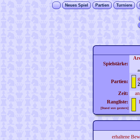
Neues Spiel
Partien
Turniere
Ar
Spielstärke:
a
g
Partien:
2
Zeit:
an
Rangliste:
[Stand von gestern]
erhaltene Bew