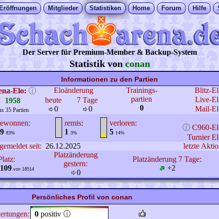
Eröffnungen
Mitglieder
Statistiken
Home
Forum
Hilfe
Der Server für Premium-Member & Backup-System
Statistik von
conan
Informationen zu den Partien
Eloänderung
Trainings-
Blitz-E
ena-Elo:
ⓘ
partien
Live-El
heute
7 Tage
1958
0
0
0
Mail-El
us 35 Partien
ewonnen:
remis
:
verloren:
ⓘ
C960-El
9
1
5
83%
3%
14%
Turnier El
gemeldet seit:
26.12.2025
letzte Aktio
Platzänderung
Platz:
Platzänderung 7 Tage:
gestern:
109
+2
von 18514
0
Persönliches Profil von conan
ertungen:
0
positiv
🛈