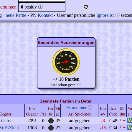
ertungen:
0
positiv
🛈
 - neue Partie
• PN
Kontakt
• User auf persönliche
Ignorelist
ⓘ
setze
Besondere Auszeichnungen
=> 10 Partien
hier schon gespielt.
Beendete Partien im Detail
Elorechner
ⓘ
Elo
Far
Zü
Elo
Eco-
Mo
Va
Gegner
Gegner
Pkt
be
ge
Art Spielende
+/-
Code
dus
ri.
Telefon
2091
0
35
aufgegeben
-8
C48
ZuEsZieht
1908
0
27
aufgegeben
-15
C34