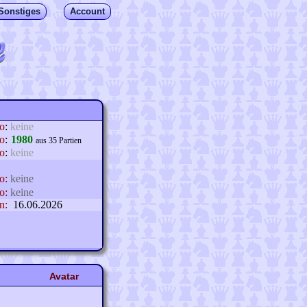
Sonstiges
Account
lo
:
keine
o
:
1980
aus 35 Partien
o
:
keine
o:
keine
o:
keine
n:
16.06.2026
Avatar