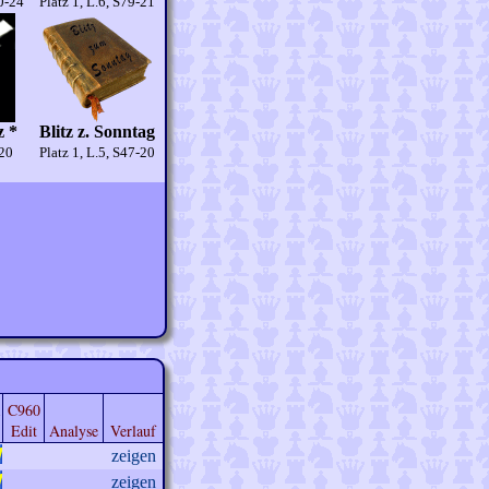
20-24
Platz 1, L.6, S79-21
z *
Blitz z. Sonntag
-20
Platz 1, L.5, S47-20
C960
Edit
Analyse
Verlauf
zeigen
zeigen