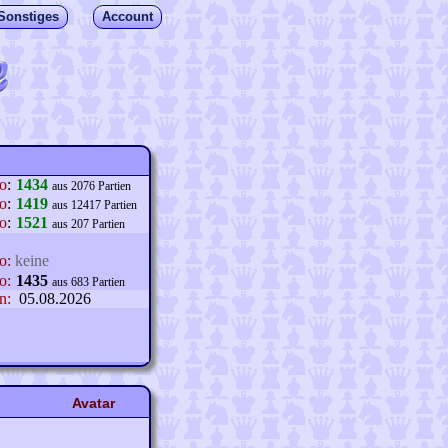
Sonstiges
Account
lo
:
1434
aus 2076 Partien
o
:
1419
aus 12417 Partien
o
:
1521
aus 207 Partien
o:
keine
o:
1435
aus 683 Partien
n:
05.08.2026
Avatar