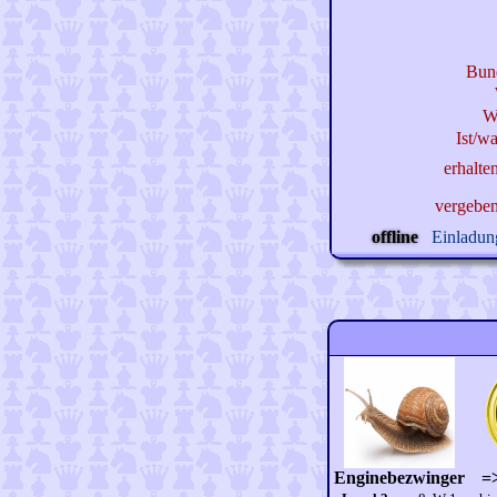
Bun
W
Ist/wa
erhalte
vergebe
offline
Einladung
Enginebezwinger
=