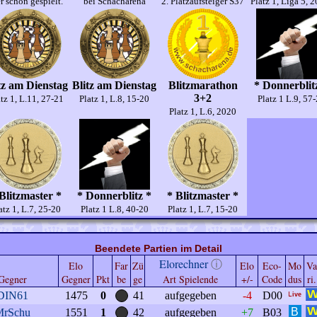
r schon gespielt.
bei Schacharena
2. Platzaufsteiger S37
Platz 1, Liga 5, 
tz am Dienstag
Blitz am Dienstag
Blitzmarathon
* Donnerblit
3+2
tz 1, L.11, 27-21
Platz 1, L.8, 15-20
Platz 1 L.9, 57
Platz 1, L.6, 2020
Blitzmaster *
* Donnerblitz *
* Blitzmaster *
atz 1, L.7, 25-20
Platz 1 L.8, 40-20
Platz 1, L.7, 15-20
Beendete Partien im Detail
Elorechner
ⓘ
Elo
Far
Zü
Elo
Eco-
Mo
Va
Gegner
Gegner
Pkt
be
ge
Art Spielende
+/-
Code
dus
ri.
DIN61
1475
0
41
aufgegeben
-4
D00
MrSchu
1551
1
42
aufgegeben
+7
B03