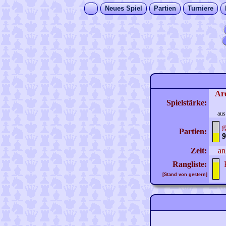
Neues Spiel
Partien
Turniere
Ar
Spielstärke:
aus
g
Partien:
9
Zeit:
an
Rangliste:
[Stand von gestern]