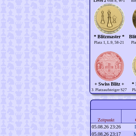
Level 2
von 8, W-1
hie
* Blitzmaster *
Bli
Platz 1, L.9, 58-21
Pla
+ Swiss Blitz +
* 
3. Platzaufsteiger S27
Pl
Zeitpunkt
05.08.26 23:26
05.08.26 23:17